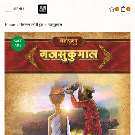
MENU
0
0
Home
चिल्ड्रन स्टोरी बुक
गजसुकुमाल
SALE
49%