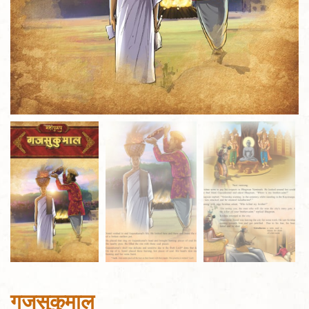
गजसुकुमाल