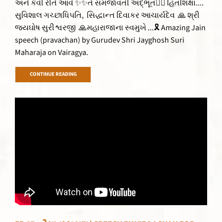
અને કેવી રીતે આવે ✨✨તે સમજાવતી અદ્ભૂત👌🏻 હિતશિક્ષા....
સુવિશાલ ગચ્છાધિપતિ, સિદ્ધાન્ત દિવાકર આચાર્યદેવ 🙏 શ્રી
જયઘોષ સુરીશ્વરજી 🙏મહારાજાના સ્વમુખે ...🎗 Amazing Jain
speech (pravachan) by Gurudev Shri Jayghosh Suri
Maharaja on Vairagya.
CONTINUE READING