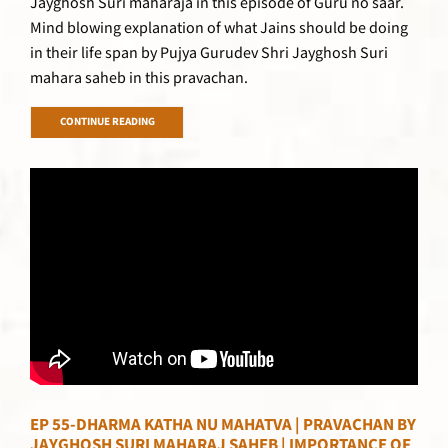
Jayghosh Suri maharaja in this episode of Guru no saar.
Mind blowing explanation of what Jains should be doing
in their life span by Pujya Gurudev Shri Jayghosh Suri
mahara saheb in this pravachan.
CONTINUE READING
EP 55-DHARMA KATHA NU MAHATVA | PRAVACHAN BY
JAYGHOSH SURI MAHARAJ SAHEB | IMPORTANCE OF