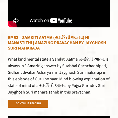
EP 53 – SAMKITI AATMA (સમકિતી આત્મા) NI
MANASTITHI | AMAZING PRAVACHAN BY JAYGHOSH
SURI MAHARAJA
What kind mental state a Samkiti Aatma સમકિતી આત્મા is
always in ? Amazing answer by Suvishal Gachchadhipati,
Sidhant divakar Acharya shri Jayghosh Suri maharaja in
this episode of Guru no saar. Mind blowing explanation of
state of mind of a સમકિતી આત્મા by Pujya Gurudev Shri
Jayghosh Suri mahara saheb in this pravachan.
CONTINUE READING