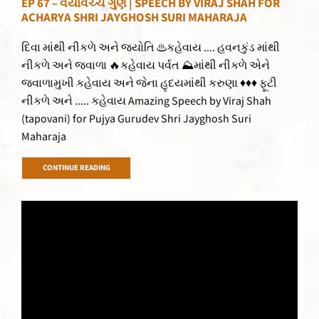
EP 67 – વૈયાવચ્ચ ગુણ | SPEECH BY VIRAJ SHAH FOR
ACHARYA SHRI JAYGHOSH SURI MAHARAJA
દિવા માંથી નીકળે અને જ્યોતિ ♨કહેવાય .... હવનકુંડ માંથી
નીકળે અને જ્વાળા 🔥કહેવાય પર્વત ⛰માંથી નીકળે એને
જ્વાળામુખી કહેવાય અને જેના હૃદયમાંથી કરુણા ♦♦♦ ફૂટી
નીકળે અને ..... કહેવાય Amazing Speech by Viraj Shah
(tapovani) for Pujya Gurudev Shri Jayghosh Suri
Maharaja
CONTINUE READING