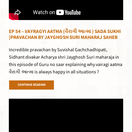
EP 54 – VAYRAGYI AATMA (વૈરાગી આત્મા ) SADA SUKHI
|PRAVACHAN BY JAYGHOSH SURI MAHARAJ SAHEB
Incredible pravachan by Suvishal Gachchadhipati,
Sidhant divakar Acharya shri Jayghosh Suri maharaja in
this episode of Guru no saar explaining why vairagi aatma
વૈરાગી આત્મા is always happy in all situations ?
CONTINUE READING