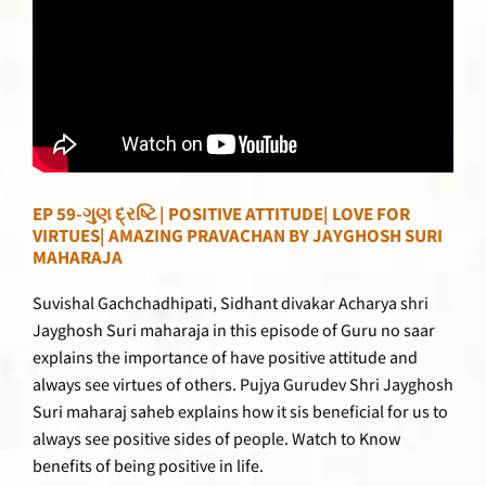
EP 59-ગુણ દ્રષ્ટિ | POSITIVE ATTITUDE| LOVE FOR
VIRTUES| AMAZING PRAVACHAN BY JAYGHOSH SURI
MAHARAJA
Suvishal Gachchadhipati, Sidhant divakar Acharya shri
Jayghosh Suri maharaja in this episode of Guru no saar
explains the importance of have positive attitude and
always see virtues of others. Pujya Gurudev Shri Jayghosh
Suri maharaj saheb explains how it sis beneficial for us to
always see positive sides of people. Watch to Know
benefits of being positive in life.