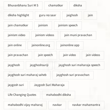
Bhuvanbhanu Suri M S
chamatkar
diksha
diksha highlight
guru no saar
jaighosh
jain
jain chamatkar
jainism
jainism speech
jainism video
jainism videos
jain muni pravachan
jain online
jainonline.org
jainonline app
jain pravachan
jain speech
jain video
jain videos
jayghosh
jayghoshsuriji
jayghosh suri maharaja speech
jayghosh suri maharaj saheb
jayghosh suri pravachan
jaygosh suri
Jaygosh Suri Maharaja
Life Changing Quotes
mahabodhi diksha
mahabodhi vijay maharaj
navkar
navkar mahamantra