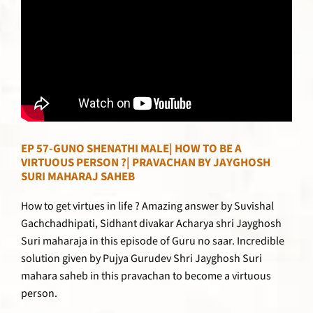
EP 57-GUNO SHENATHI MALE| HOW TO BE A
VIRTUOUS PERSON ?| PRAVACHAN BY JAYGHOSH
SURI MAHARAJ SAHEB
How to get virtues in life ? Amazing answer by Suvishal
Gachchadhipati, Sidhant divakar Acharya shri Jayghosh
Suri maharaja in this episode of Guru no saar. Incredible
solution given by Pujya Gurudev Shri Jayghosh Suri
mahara saheb in this pravachan to become a virtuous
person.