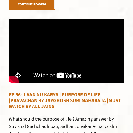
CONTINUE READING
EP 56-JIVAN NU KARYA | PURPOSE OF LIFE
|PRAVACHAN BY JAYGHOSH SURI MAHARAJA |MUST
WATCH BY ALL JAINS
What should the purpose of life ? Amazing answer by
Suvishal Gachchadhipati, Sidhant divakar Acharya shri