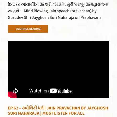
દિવાકર આચાર્યદેવ 🙏 શ્રી જયઘોષ સુરીશ્વરજી 🙏મહારાજના
સ્વમુખે.... Mind Blowing Jain speech (pravachan) by
Gurudev Shri Jayghosh Suri Maharaja on Prabhavana.
CONTINUE READING
EP 62 – ક્વોલિટી ધર્મ | JAIN PRAVACHAN BY JAYGHOSH
SURI MAHARAJA | MUST LISTEN FOR ALL