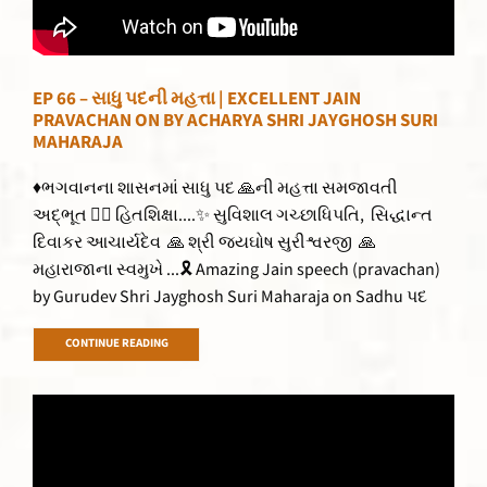
EP 66 – સાધુ પદની મહત્તા | EXCELLENT JAIN
PRAVACHAN ON BY ACHARYA SHRI JAYGHOSH SURI
MAHARAJA
♦ભગવાનના શાસનમાં સાધુ પદ 🙏ની મહત્તા સમજાવતી
અદ્ભૂત 👌🏻 હિતશિક્ષા....✨ સુવિશાલ ગચ્છાધિપતિ, સિદ્ધાન્ત
દિવાકર આચાર્યદેવ 🙏 શ્રી જયઘોષ સુરીશ્વરજી 🙏
મહારાજાના સ્વમુખે ...🎗 Amazing Jain speech (pravachan)
by Gurudev Shri Jayghosh Suri Maharaja on Sadhu પદ
CONTINUE READING