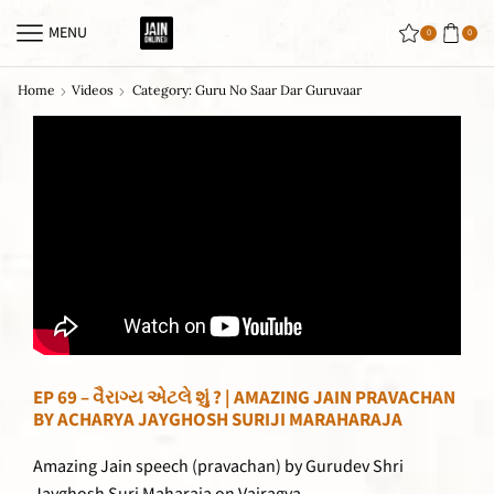
MENU
0
0
Home
Videos
Category: Guru No Saar Dar Guruvaar
EP 69 – વૈરાગ્ય એટલે શું ? | AMAZING JAIN PRAVACHAN
BY ACHARYA JAYGHOSH SURIJI MARAHARAJA
Amazing Jain speech (pravachan) by Gurudev Shri