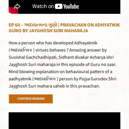
EP 60 – અધ્યાત્મના ગુણો | PRAVACHAN ON ADHYATMIK
GUNO BY JAYGHOSH SURI MAHARAJA
How a person who has developed Adhayatmik
(આધ્યાત્મિક ) virtues behaves ? Amazing answer by
Suvishal Gachchadhipati, Sidhant divakar Acharya shri
Jayghosh Suri maharaja in this episode of Guru no saar.
Mind blowing explanation on behavioural pattern of a
aadhyatmik (આધ્યાત્મિક ) person by Pujya Gurudev Shri
Jayghosh Suri mahara saheb in this pravachan.
CONTINUE READING