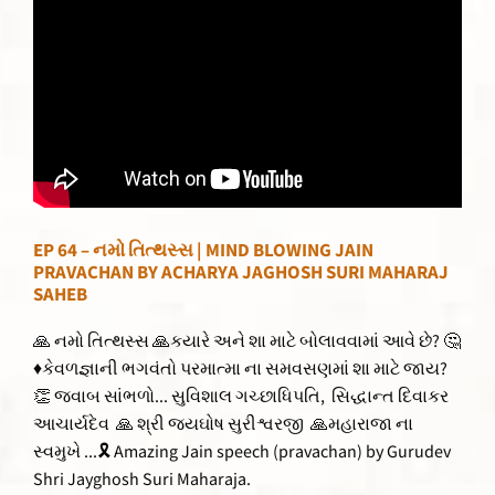
EP 64 – નમો તિત્થસ્સ | MIND BLOWING JAIN
PRAVACHAN BY ACHARYA JAGHOSH SURI MAHARAJ
SAHEB
🙏 નમો તિત્થસ્સ 🙏કયારે અને શા માટે બોલાવવામાં આવે છે? 🤔
♦કેવળજ્ઞાની ભગવંતો પરમાત્મા ના સમવસણમાં શા માટે જાય?
👏 જવાબ સાંભળો... સુવિશાલ ગચ્છાધિપતિ, સિદ્ધાન્ત દિવાકર
આચાર્યદેવ 🙏 શ્રી જયઘોષ સુરીશ્વરજી 🙏મહારાજા ના
સ્વમુખે ...🎗 Amazing Jain speech (pravachan) by Gurudev
Shri Jayghosh Suri Maharaja.