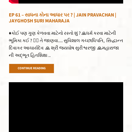
EP 61 – સાધના કોના આધાર પર ? | JAIN PRAVACHAN |
JAYGHOSH SURI MAHARAJA
♦કોઈ પણ ગુણ કેળવવા માટેનો રસ્તો શું ? 🙏ધર્મ કરવા માટેની
ભૂમિકા કઈ ? 👌🏻 તે જાણવા.... સુવિશાલ ગચ્છાધિપતિ, સિદ્ધાન્ત
દિવાકર આચાર્યદેવ 🙏 શ્રી જયઘોષ સુરીશ્વરજી 🙏મહારાજા
ની અદ્ભૂત હિતશિક્ષા ..
CONTINUE READING