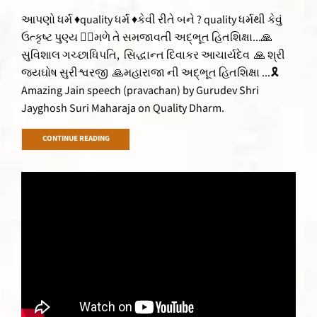
આપણો ધર્મ ♦quality ધર્મ ♦કેવી રીતે બને ? quality ધર્મથી કેવું
ઉત્કૃષ્ટ પુણ્ય 👌🏻મળે તે સમજાવતી અદ્ભૂત હિતશિક્ષા...🙏
સુવિશાલ ગચ્છાધિપતિ, સિદ્ધાન્ત દિવાકર આચાર્યદેવ 🙏 શ્રી
જયઘોષ સુરીશ્વરજી 🙏મહારાજા ની અદ્ભૂત હિતશિક્ષા ...🎗
Amazing Jain speech (pravachan) by Gurudev Shri
Jayghosh Suri Maharaja on Quality Dharm.
CONTINUE READING