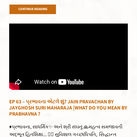
CONTINUE READING
EP 63 – પ્રભાવના એટલે શું? JAIN PRAVACHAN BY
JAYGHOSH SURI MAHARAJA |WHAT DO YOU MEAN BY
PRABHAVNA ?
♦પ્રભાવના, સાધર્મિક✨ અને શ્રી સંઘનું 🙏મહત્વ સમજાવતી
અદ્ભૂત હિતશિક્ષા... 👌🏻 સુવિશાલ ગચ્છાધિપતિ, સિદ્ધાન્ત