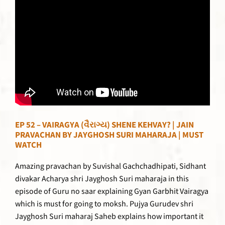
EP 52 – VAIRAGYA (વૈરાગ્ય) SHENE KEHVAY? | JAIN
PRAVACHAN BY JAYGHOSH SURI MAHARAJA | MUST
WATCH
Amazing pravachan by Suvishal Gachchadhipati, Sidhant
divakar Acharya shri Jayghosh Suri maharaja in this
episode of Guru no saar explaining Gyan Garbhit Vairagya
which is must for going to moksh. Pujya Gurudev shri
Jayghosh Suri maharaj Saheb explains how important it