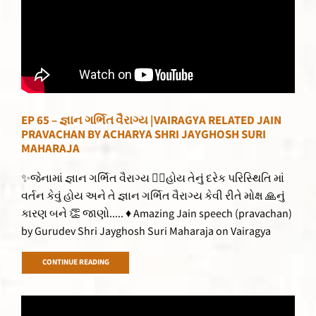
EP 65 – જ્ઞાન ગર્ભિત વૈરાગ્ય |VAIRAGYA RELATED JAIN
PRAVACHAN BY ACHARYA SHRI JAYGHOSH SURI
MAHARAJA
✨જેનામાં જ્ઞાન ગર્ભિત વૈરાગ્ય 👌🏻હોય તેનું દરેક પરિસ્થિતિ માં
વર્તન કેવું હોય અને તે જ્ઞાન ગર્ભિત વૈરાગ્ય કેવી રીતે મોક્ષ 🙏નું
કારણ બને 👏 જાણો..... ♦ Amazing Jain speech (pravachan)
by Gurudev Shri Jayghosh Suri Maharaja on Vairagya
CONTINUE READING