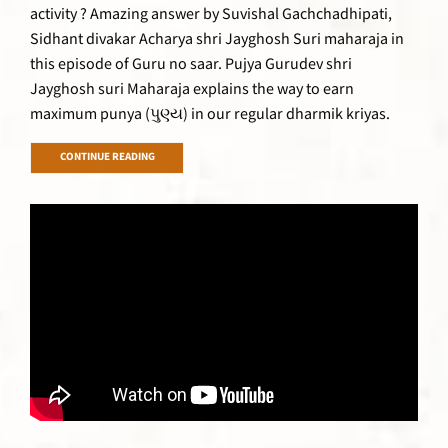
activity ? Amazing answer by Suvishal Gachchadhipati,
Sidhant divakar Acharya shri Jayghosh Suri maharaja in
this episode of Guru no saar. Pujya Gurudev shri
Jayghosh suri Maharaja explains the way to earn
maximum punya (પુણ્ય) in our regular dharmik kriyas.
CONTINUE READING