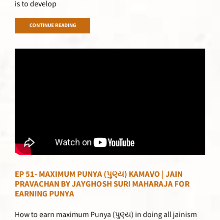
is to develop
CONTINUE READING
EP 51- MAXIMUM PUNYA (પુણ્ય) KAMAVO | JAIN
PRAVACHAN BY JAYGHOSH SURI MAHARAJA FOR
EARNING PUNYA
How to earn maximum Punya (પુણ્ય) in doing all jainism