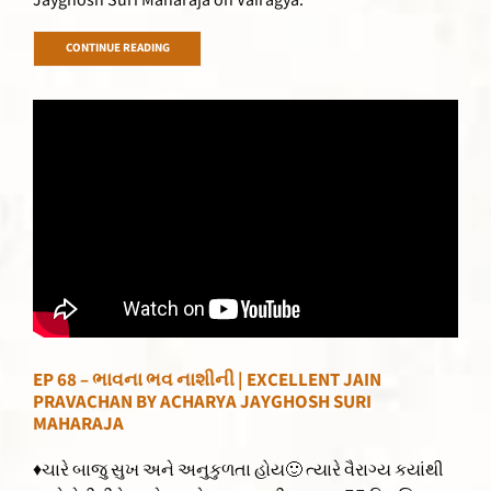
Jayghosh Suri Maharaja on Vairagya.
CONTINUE READING
EP 68 – ભાવના ભવ નાશીની | EXCELLENT JAIN
PRAVACHAN BY ACHARYA JAYGHOSH SURI
MAHARAJA
♦ચારે બાજુ સુખ અને અનુકુળતા હોય🙂 ત્યારે વૈરાગ્ય કયાંથી