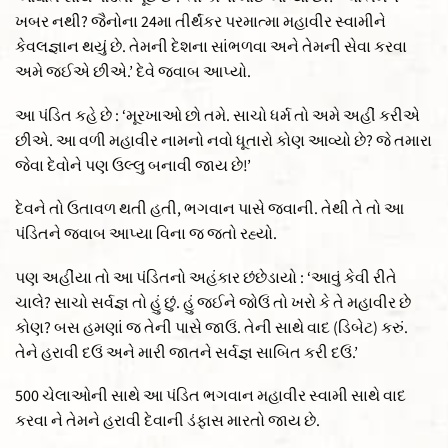
ખબર નથી? જૈનોના 24મા તીર્થંકર પરમાત્મા મહાવીર સ્વામીને
કેવલજ્ઞાન થયું છે. તેમની દેશના સાંભળવા અને તેમની સેવા કરવા
અમે જઈએ છીએ.’ દેવે જવાબ આપ્યો.
આ પંડિત કહે છે : ‘મૂરખાઓ છો તમે. સાચો ધર્મ તો અમે અહીં કરીએ
છીએ. આ વળી મહાવીર નામનો નવો ધૂતારો કોણ આવ્યો છે? જે તમારા
જેવા દેવોને પણ ઉલ્લુ બનાવી જાય છે!’
દેવને તો ઉતાવળ થતી હતી, ભગવાન પાસે જવાની. તેથી તે તો આ
પંડિતને જવાબ આપ્યા વિના જ જતો રહ્યો.
પણ અહીંયા તો આ પંડિતનો અહંકાર છંછેડાયો : ‘આવું કેવી રીતે
ચાલે? સાચો સર્વજ્ઞ તો હું છું. હું જઈને જોઉં તો ખરો કે તે મહાવીર છે
કોણ? બસ હમણાં જ તેની પાસે જાઉં. તેની સાથે વાદ (ડિબેટ) કરું.
તેને હરાવી દઉં અને મારી જાતને સર્વજ્ઞ સાબિત કરી દઉં.’
500 ચેલાઓની સાથે આ પંડિત ભગવાન મહાવીર સ્વામી સાથે વાદ
કરવા ને તેમને હરાવી દેવાની ડંફાસ મારતો જાય છે.