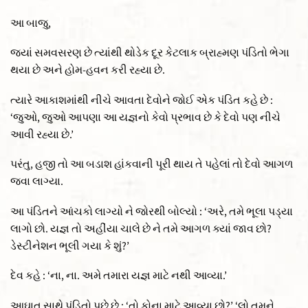
આ બાજુ,
જ્યાં સમવસરણ છે ત્યાંથી થોડેક દૂર કેટલાક બ્રાહ્મણ પંડિતો ભેગા
થયા છે અને હોમ-હવન કરી રહ્યા છે.
ત્યારે આકાશમાંથી નીચે આવતા દેવોને જોઈ એક પંડિત કહે છે :
‘જુઓ, જુઓ આપણા આ યજ્ઞનો કેવો પ્રભાવ છે કે દેવો પણ નીચે
આવી રહ્યા છે.’
પરંતુ, હજી તો આ બડાશ હાંકવાની પૂરી થાય તે પહેલાં તો દેવો આગળ
જવા લાગ્યા.
આ પંડિતને આંચકો લાગ્યો ને જોરથી બોલ્યો : ‘અરે, તમે ભૂલા પડ્યા
લાગો છો. યજ્ઞ તો અહીંયા ચાલે છે ને તમે આગળ ક્યાં જાવ છો?
ડેસ્ટીનેશન ભૂલી ગયા કે શું?’
દેવ કહે : ‘ના, ના. અમે તમારા યજ્ઞ માટે નથી આવ્યા.’
આઘાત સાથે પંડિતો પૂછે છે : ‘તો કોના માટે આવ્યા છો?’ ‘લો તમને