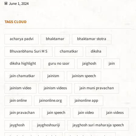
June 1, 2024
TAGS CLOUD
acharya padvi
bhaktamar
bhaktamar stotra
Bhuvanbhanu Suri M S
chamatkar
diksha
diksha highlight
guru no saar
jaighosh
jain
jain chamatkar
jainism
jainism speech
jainism video
jainism videos
jain muni pravachan
jain online
jainonline.org
jainonline app
jain pravachan
jain speech
jain video
jain videos
jayghosh
jayghoshsuriji
jayghosh suri maharaja speech