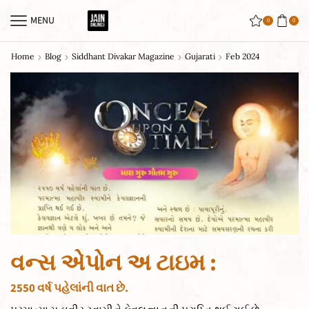
MENU
0
0
Home
Blog
Siddhant Divakar Magazine
Gujarati
Feb 2024
વન્સ એપોન અ ટાઇમ :
2550 વર્ષ પહેલાંની વાત છે.