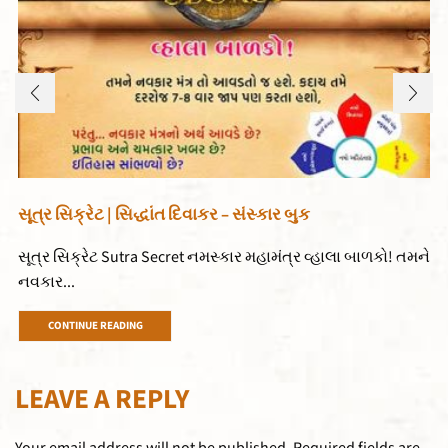
સૂત્ર સિક્રેટ | સિદ્ધાંત દિવાકર – સંસ્કાર બુક
સૂત્ર સિક્રેટ Sutra Secret નમસ્કાર મહામંત્ર વ્હાલા બાળકો! તમને
નવકાર...
CONTINUE READING
LEAVE A REPLY