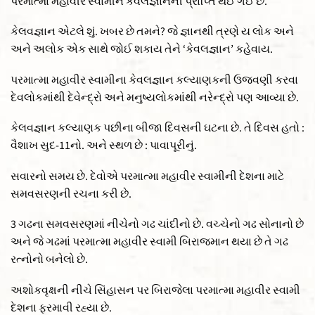
પરમાત્મા મહાવીર સ્વામીને કેવલજ્ઞાનની પ્રાપ્તિ થઈ ગઈ છે.
કેલવજ્ઞાન એટલે શું. ખબર છે તમને? જે જ્ઞાનથી ત્રણે ય લોક અને
અને અલોક એક સાથે જોઈ શકાય તેને ‘કેવલજ્ઞાન’ કહેવાય.
પરમાત્મા મહાવીર સ્વામીના કેવલજ્ઞાન કલ્યાણકની ઉજવણી કરવા
દેવલોકમાંથી દેવેન્દ્રો અને મનુષ્યલોકમાંથી નરેન્દ્રો પણ આવ્યા છે.
કેલવજ્ઞાન કલ્યાણક પછીના બીજા દિવસની ઘટના છે. તે દિવસ હતો :
વૈશાખ સુદ-11નો. અને સ્થળ છે : પાવાપૂરીનું.
સવારનો સમય છે. દેવોએ પરમાત્મા મહાવીર સ્વામીની દેશના માટે
સમવસરણની રચના કરી છે.
3 ગઢના સમવસરણમાં નીચેનો ગઢ ચાંદીનો છે. વચ્ચેનો ગઢ સોનાનો છે
અને જે ગઢમાં પરમાત્મા મહાવીર સ્વામી બિરાજમાન થયા છે તે ગઢ
રત્નોનો બનેલો છે.
અશોકવૃક્ષની નીચે સિંહાસન પર બિરાજેલા પરમાત્મા મહાવીર સ્વામી
દેશના ફરમાવી રહ્યા છે.