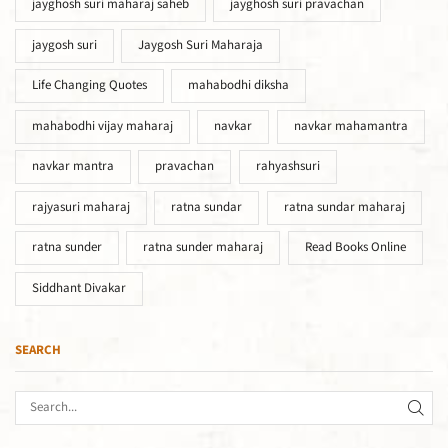
jayghosh suri maharaj saheb
jayghosh suri pravachan
jaygosh suri
Jaygosh Suri Maharaja
Life Changing Quotes
mahabodhi diksha
mahabodhi vijay maharaj
navkar
navkar mahamantra
navkar mantra
pravachan
rahyashsuri
rajyasuri maharaj
ratna sundar
ratna sundar maharaj
ratna sunder
ratna sunder maharaj
Read Books Online
Siddhant Divakar
SEARCH